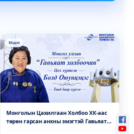
Мэдээ
Монголын Цахилгаан Холбоо ХК-аас
төрөн гарсан анхны эмэгтэй Гавьяат
холбоочин Б.Оюунцэцэг