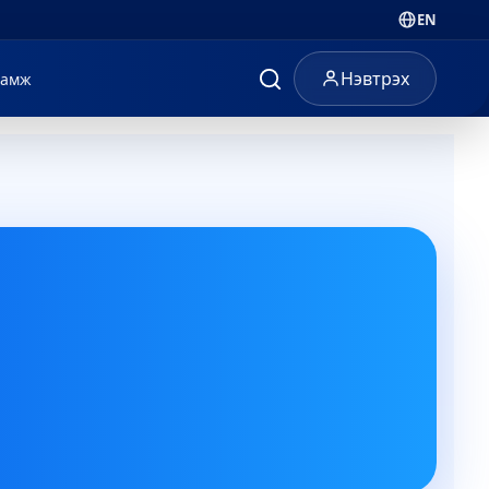
EN
Нэвтрэх
ламж