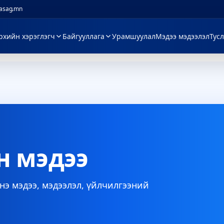
zasag.mn
рхийн хэрэглэгч
Байгууллага
Урамшуулал
Мэдээ мэдээлэл
Тус
н мэдээ
э мэдээ, мэдээлэл, үйлчилгээний