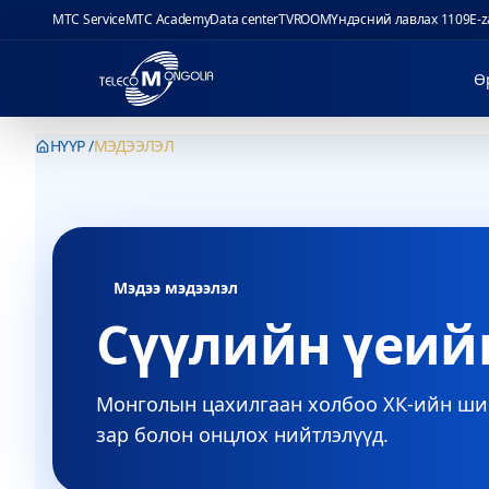
MTC Service
MTC Academy
Data center
TVROOM
Үндэсний лавлах 1109
E-
Ө
НҮҮР
МЭДЭЭЛЭЛ
Мэдээ мэдээлэл
Сүүлийн үеий
Монголын цахилгаан холбоо ХК-ийн шин
зар болон онцлох нийтлэлүүд.