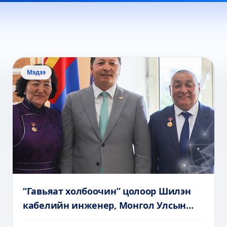
Мэдээ
“Гавьяат холбоочин” цолоор Шилэн
кабелийн инженер, Монгол Улсын
зөвлөх инженер Ц.Баасанхүү, Орхон