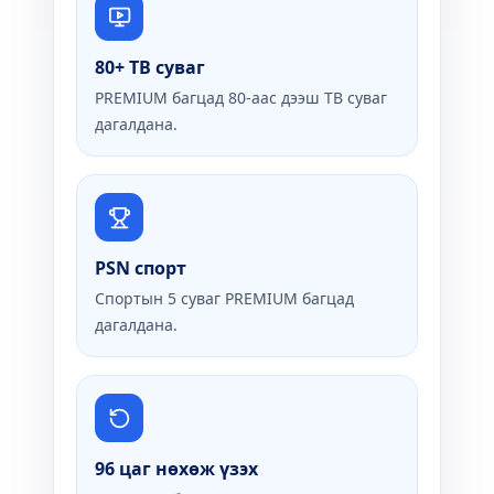
80+ ТВ суваг
PREMIUM багцад 80-аас дээш ТВ суваг
дагалдана.
PSN спорт
Спортын 5 суваг PREMIUM багцад
дагалдана.
96 цаг нөхөж үзэх