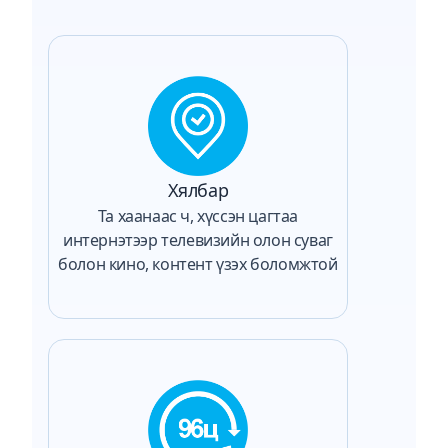
Хялбар
Та хаанаас ч, хүссэн цагтаа
интернэтээр телевизийн олон суваг
болон кино, контент үзэх боломжтой