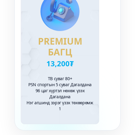
PREMIUM
БАГЦ
13,200₮
ТВ суваг 80+
PSN спортын 5 суваг Дагалдана
96 цаг хүртэл нөхөж үзэх
Дагалдана
Нэг агшинд зэрэг үзэх төхөөрөмж
1