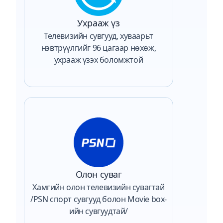
Ухрааж үз
Телевизийн сувгууд, хуваарьт
нэвтрүүлгийг 96 цагаар нөхөж,
ухрааж үзэх боломжтой
Олон суваг
Хамгийн олон телевизийн сувагтай
/PSN спорт сувгууд болон Movie box-
ийн сувгуудтай/