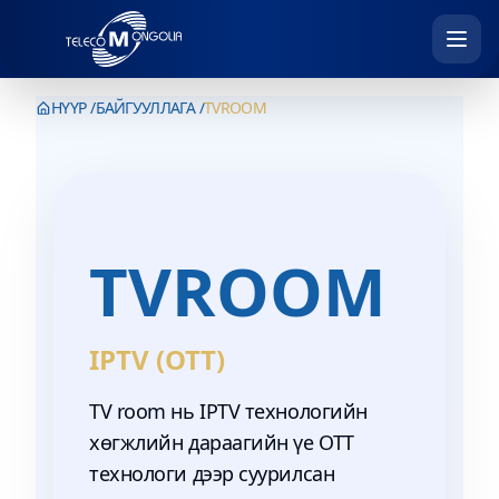
НҮҮР
БАЙГУУЛЛАГА
TVROOM
TVROOM
IPTV (OTT)
TV room нь IPTV технологийн
хөгжлийн дараагийн үе OTT
технологи дээр суурилсан