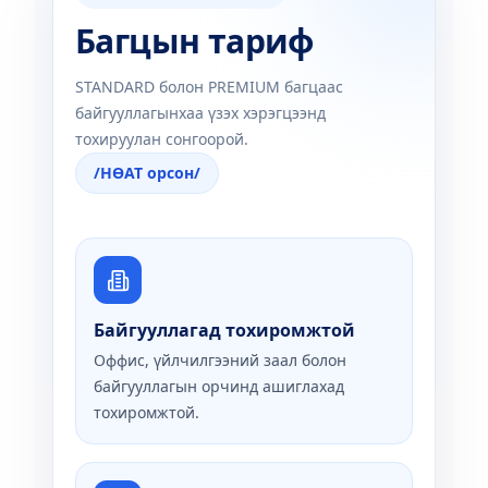
Багцын тариф
STANDARD болон PREMIUM багцаас
байгууллагынхаа үзэх хэрэгцээнд
тохируулан сонгоорой.
/НӨАТ орсон/
Байгууллагад тохиромжтой
Оффис, үйлчилгээний заал болон
байгууллагын орчинд ашиглахад
тохиромжтой.