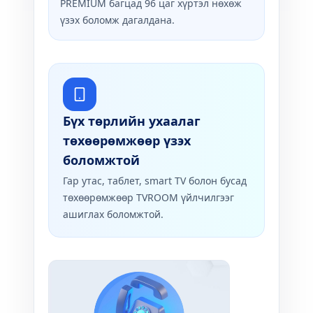
PREMIUM багцад 96 цаг хүртэл нөхөж
үзэх боломж дагалдана.
Бүх төрлийн ухаалаг
төхөөрөмжөөр үзэх
боломжтой
Гар утас, таблет, smart TV болон бусад
төхөөрөмжөөр TVROOM үйлчилгээг
ашиглах боломжтой.