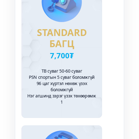
STANDARD
БАГЦ
7,700₮
ТВ суваг 50-60 суваг
PSN спортын 5 суваг боломжгүй
96 цаг хүртэл нөхөж үзэх
боломжгүй
Нэг агшинд зэрэг үзэх төхөөрөмж
1