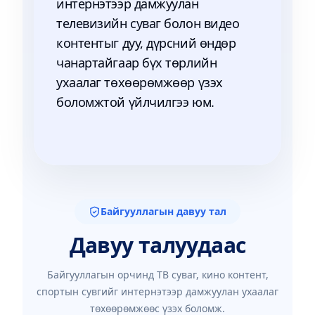
интернэтээр дамжуулан
телевизийн суваг болон видео
контентыг дуу, дүрсний өндөр
чанартайгаар бүх төрлийн
ухаалаг төхөөрөмжөөр үзэх
боломжтой үйлчилгээ юм.
Байгууллагын давуу тал
Давуу талуудаас
Байгууллагын орчинд ТВ суваг, кино контент,
спортын сувгийг интернэтээр дамжуулан ухаалаг
төхөөрөмжөөс үзэх боломж.