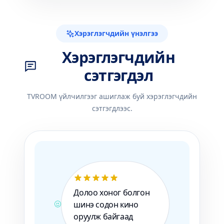
Хэрэглэгчдийн үнэлгээ
Хэрэглэгчдийн
сэтгэгдэл
TVROOM үйлчилгээг ашиглаж буй хэрэглэгчдийн
сэтгэгдлээс.
Долоо хоног болгон
шинэ содон кино
оруулж байгаад