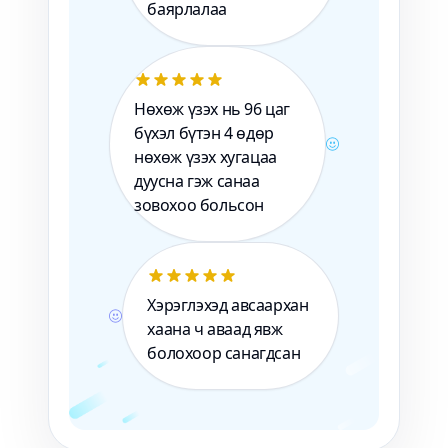
баярлалаа
Нөхөж үзэх нь 96 цаг
бүхэл бүтэн 4 өдөр
нөхөж үзэх хугацаа
дуусна гэж санаа
зовохоо больсон
Хэрэглэхэд авсаархан
хаана ч аваад явж
болохоор санагдсан