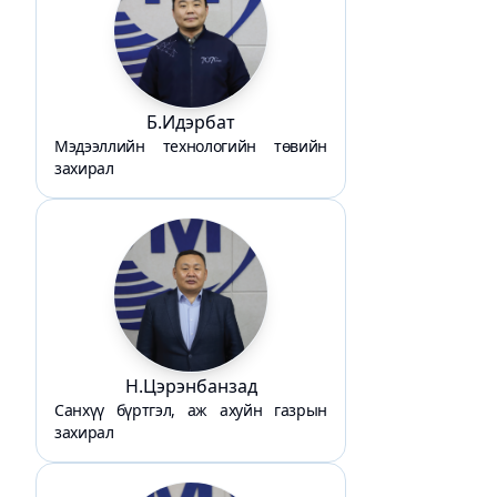
Б.Идэрбат
Mэдээллийн технологийн төвийн
захирал
Н.Цэрэнбанзад
Санхүү бүртгэл, аж ахуйн газрын
захирал