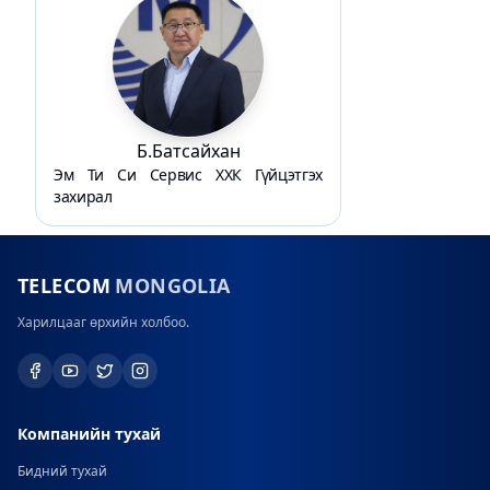
Б.Батсайхан
Эм Ти Си Сервис ХХК Гүйцэтгэх
захирал
TELECOM
MONGOLIA
Харилцааг өрхийн холбоо.
Компанийн тухай
Бидний тухай