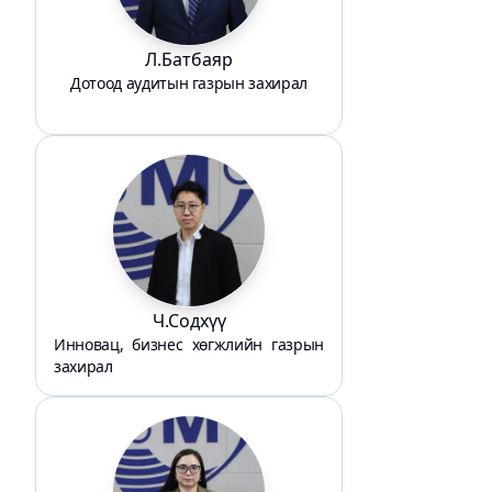
Л.Батбаяр
Дотоод аудитын газрын захирал
Ч.Содхүү
Инновац, бизнес хөгжлийн газрын
захирал