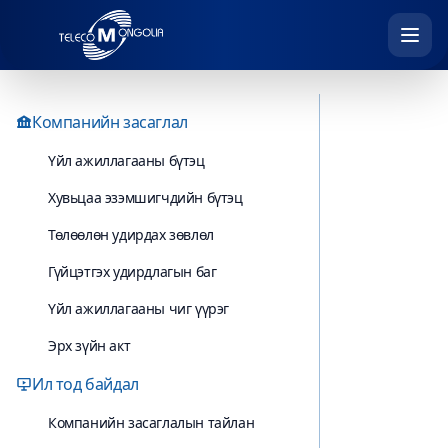
Компанийн засаглал
Үйл ажиллагааны бүтэц
Хувьцаа эзэмшигчдийн бүтэц
Төлөөлөн удирдах зөвлөл
Гүйцэтгэх удирдлагын баг
Үйл ажиллагааны чиг үүрэг
Эрх зүйн акт
Ил тод байдал
Компанийн засаглалын тайлан