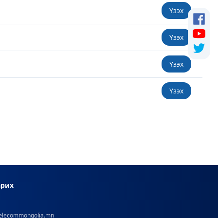
Үзэх
Үзэх
Үзэх
Үзэх
арих
0
@telecommongolia.mn