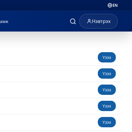
EN
Нэвтрэх
ламж
Үзэх
Үзэх
Үзэх
Үзэх
Үзэх