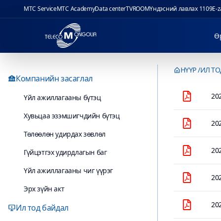
MTC Service
MTC Academy
Data center
TVROOM
Үндэсний лавлах 1109
E-
Ө
НҮҮР
ИЛ ТО
Компанийн засаглал
20
Үйл ажиллагааны бүтэц
Хувьцаа эзэмшигчдийн бүтэц
20
Төлөөлөн удирдах зөвлөл
20
Гүйцэтгэх удирдлагын баг
Үйл ажиллагааны чиг үүрэг
20
Эрх зүйн акт
20
Ил тод байдал