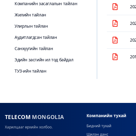
Компанийн засаглалын тайлан
20
Жилийн тайлан
20
Улирлын тайлан
Аудитлагдсан тайлан
20
Санхүүгийн тайлан
20
Эдийн засгийн ил тод байдал
ТУЗ-ийн тайлан
Компанийн тухай
TELECOM
MONGOLIA
Бидний тухай
Харилцааг өрхийн холбоо.
Шилэн данс