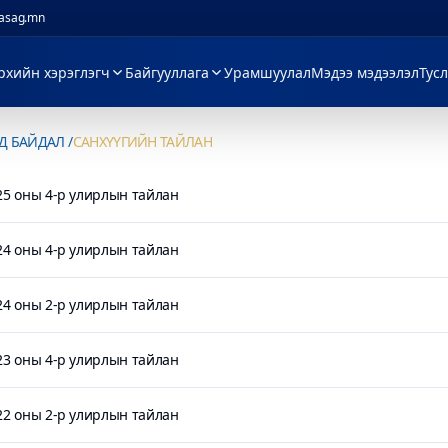
zasag.mn
рхийн хэрэглэгч
Байгууллага
Урамшуулал
Мэдээ мэдээлэл
Тус
Д БАЙДАЛ
САНХҮҮГИЙН ТАЙЛАН
25 оны 4-р улирлын тайлан
24 оны 4-р улирлын тайлан
24 оны 2-р улирлын тайлан
23 оны 4-р улирлын тайлан
22 оны 2-р улирлын тайлан