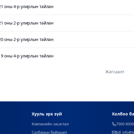
21 оны 4-р улирлын тайлан
21 оны 2-р улирлын тайлан
20 оны 2-р улирлын тайлан
19 оны 4-р улирлын тайлан
Жагсаалт
Хууль эрх зүй
Холбоо б
Компанийн засаглал
7000-800
Салбарын байршил
bill_info